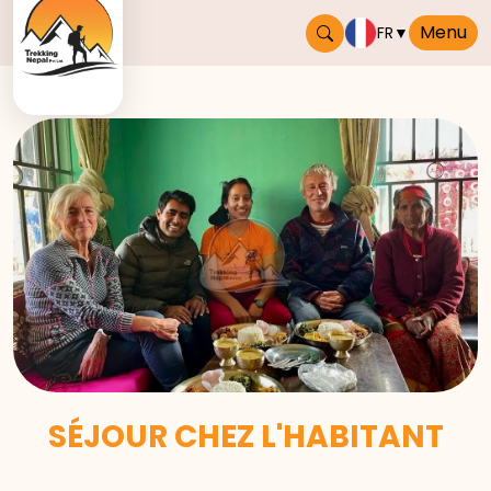
Menu
FR
▼
SÉJOUR CHEZ L'HABITANT