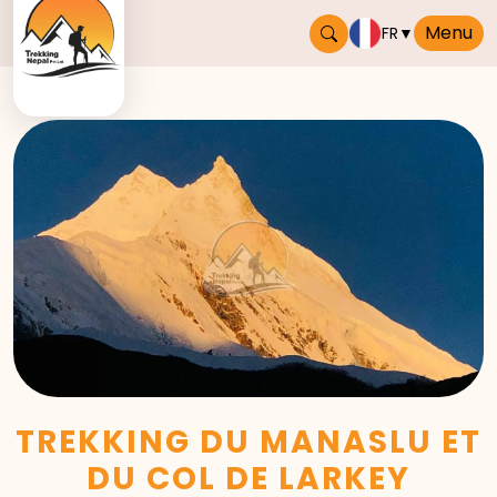
Menu
FR
▼
TREKKING DU MANASLU ET
DU COL DE LARKEY