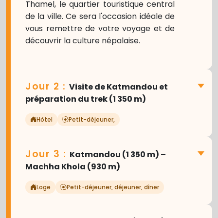
Thamel, le quartier touristique central
de la ville. Ce sera l'occasion idéale de
vous remettre de votre voyage et de
découvrir la culture népalaise.
Jour 2 :
Visite de Katmandou et
préparation du trek (1 350 m)
Hôtel
Petit-déjeuner,
Jour 3 :
Katmandou (1 350 m) –
Aujourd'hui, explorez quelques sites
Machha Khola (930 m)
inscrits au patrimoine mondial de
l'UNESCO dans la vallée de Katmandou.
Loge
Petit-déjeuner, déjeuner, dîner
Visitez le magnifique
stupa de
Boudhanath
, l'un des plus grands