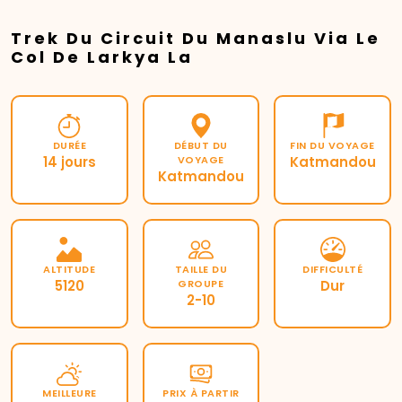
Trek Du Circuit Du Manaslu Via Le
Col De Larkya La
DURÉE
DÉBUT DU
FIN DU VOYAGE
14 jours
VOYAGE
Katmandou
Katmandou
ALTITUDE
TAILLE DU
DIFFICULTÉ
5120
GROUPE
Dur
2-10
MEILLEURE
PRIX ​​À PARTIR