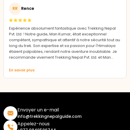
RR
Rence
Expérience absolument fantastique avec Trekking Nepal
Pvt. Ltd. ! Notre guide, Man Kumar, était exceptionnel :
compétent, sympathique et attentif à notre sécurité tout au
long du trek. Son expertise et sa passion pour l'Himalaya
étaient palpables, rendant notre aventure inoubliable. Je
recommande vivement Trekking Nepal Pvt. Ltd. et Man
Kumar pour une expérience de trekking incroyable au
Népal.
En savoir plus
Envoyer un e-mail
info@trekkingnepalguide.com
Appelez-nous