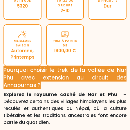
ALTITUDE
TAILLE DU
DIFFICULTÉ
5320
GROUPE
Dur
2-10
MEILLEURE
PRIX ​​À PARTIR
SAISON
DE
Automne,
1900,00 €
Printemps
Pourquoi choisir le trek de la vallée de Nar
Phu avec extension au circuit des
Annapurnas ?
Explorez le royaume caché de Nar et Phu
–
Découvrez certains des villages himalayens les plus
reculés et authentiques du Népal, où la culture
tibétaine et les traditions ancestrales font encore
partie du quotidien.