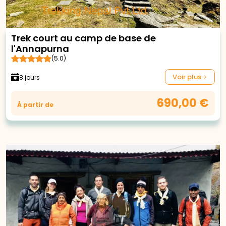
Trek court au camp de base de
l'Annapurna
(5.0)
Voir plus
8 jours
690,00 €
À partir de