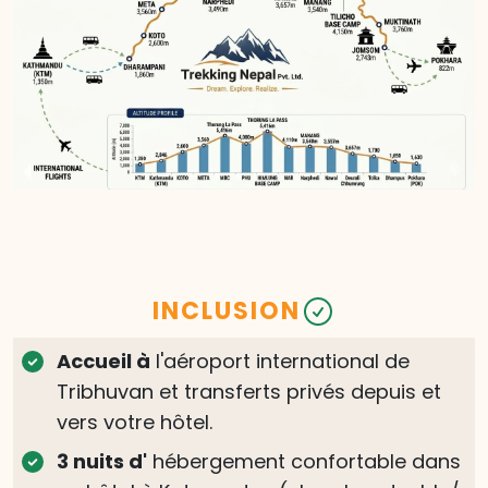
inoubliables de la vallée cachée de Nar
Phu, du spectaculaire col de Kang La,
des eaux turquoise du lac Tilicho, du
légendaire col de Thorong La et des
cultures et paysages incroyables de
l'Himalaya.
Transfert :
Fin des services
à
l'aéroport
INCLUSION
Accueil à
l'aéroport international de
Tribhuvan et transferts privés depuis et
vers votre hôtel.
3 nuits d'
hébergement confortable dans