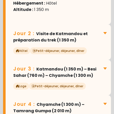
Hébergement :
Hôtel
Altitude :
1 350 m
Jour 2 :
Visite de Katmandou et
préparation du trek (1 350 m)
Hôtel
Petit-déjeuner, déjeuner, dîner
Jour 3 :
Katmandou (1 350 m) – Besi
Aujourd'hui, partez à la découverte des
Sahar (760 m) – Chyamche (1 300 m)
trésors culturels de la vallée de
Katmandou. Accompagné de votre
Loge
Petit-déjeuner, déjeuner, dîner
guide, visitez quelques-uns des sites les
plus sacrés du Népal, inscrits au
patrimoine mondial de l'UNESCO.
Jour 4 :
Chyamche (1 300 m) –
Votre aventure himalayenne
Explorez le magnifique
stupa de
Tamrang Gumpa (2 010 m)
commence par un trajet pittoresque